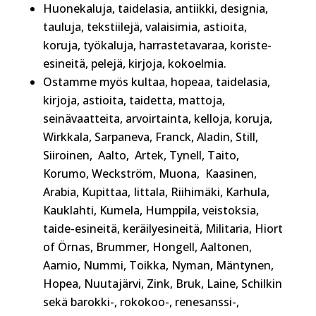
Huonekaluja, taidelasia, antiikki, designia,
tauluja, tekstiilejä, valaisimia, astioita,
koruja, työkaluja, harrastetavaraa, koriste-
esineitä, pelejä, kirjoja, kokoelmia.
Ostamme myös kultaa, hopeaa, taidelasia,
kirjoja, astioita, taidetta, mattoja,
seinävaatteita, arvoirtainta, kelloja, koruja,
Wirkkala, Sarpaneva, Franck, Aladin, Still,
Siiroinen, Aalto, Artek, Tynell, Taito,
Korumo, Weckström, Muona, Kaasinen,
Arabia, Kupittaa, Iittala, Riihimäki, Karhula,
Kauklahti, Kumela, Humppila, veistoksia,
taide-esineitä, keräilyesineitä, Militaria, Hiort
of Örnas, Brummer, Hongell, Aaltonen,
Aarnio, Nummi, Toikka, Nyman, Mäntynen,
Hopea, Nuutajärvi, Zink, Bruk, Laine, Schilkin
sekä barokki-, rokokoo-, renesanssi-,