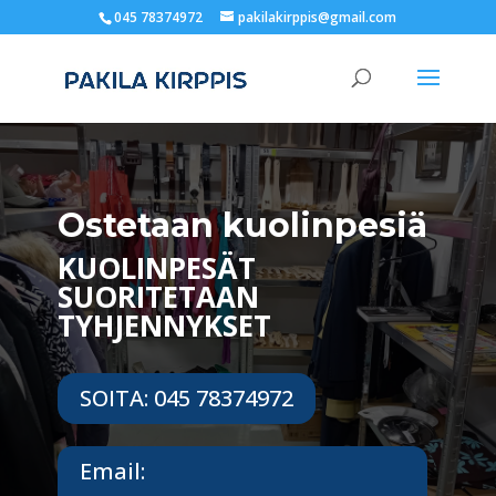
045 78374972
pakilakirppis@gmail.com
Ostetaan kuolinpesiä
KUOLINPESÄT
SUORITETAAN
TYHJENNYKSET
SOITA: 045 78374972
Email: